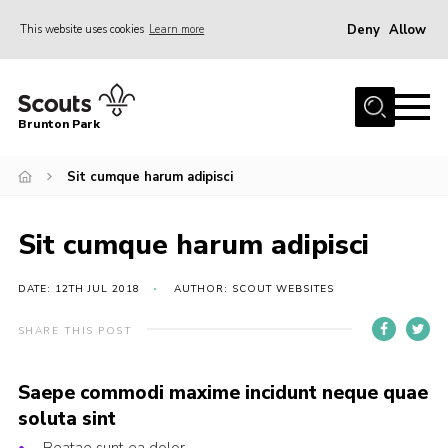
Deny
Allow
This website uses cookies
Learn more
Menu
Home
Brunton Park
About Us
Sit cumque harum adipisci
Join
News
Sit cumque harum adipisci
Events
Contact
DATE: 12TH JUL 2018
AUTHOR: SCOUT WEBSITES
OSM Parent Portal
SHARE THIS POST
Members Area
Saepe commodi maxime incidunt neque quae
Gallery
soluta sint
Cookies