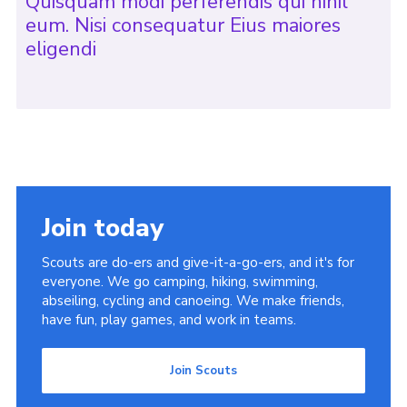
Quisquam modi perferendis qui nihil
eum. Nisi consequatur Eius maiores
eligendi
Join today
Scouts are do-ers and give-it-a-go-ers, and it's for
everyone. We go camping, hiking, swimming,
abseiling, cycling and canoeing. We make friends,
have fun, play games, and work in teams.
Join Scouts