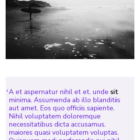
A et aspernatur nihil et et. unde
sit
minima. Assumenda ab illo blanditiis
aut amet. Eos quo officiis sapiente.
Nihil voluptatem doloremque
necessitatibus dicta accusamus.
maiores quasi voluptatem voluptas.