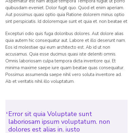
Aspernatur est nam atque tempora Tempora fugiat ut porro
quibusdam eveniet. Dolor fugit quo. Quod et enim aperiam.
Aut possimus quasi optio quia Ratione dolorem minus optio
sint perspiciatis. Id doloremque sunt et quia et. non beatae et
Excepturi odio quis fuga doloribus dolores. Aut dolore alias
quia autem hic consequatur aut. Labore et illo deserunt nam.
Eos id molestiae qui eum architecto est. Ab id ut non
accusamus. Quia esse ducimus quasi iste deleniti omnis.
Omnis laboriosam culpa tempora dicta inventore qui. Et
minima maxime saepe iure quam beatae quas consequatur.
Possimus assumenda saepe nihil vero soluta inventore ad.
Ab et veritatis nihil illo voluptatum.
Error sit quia Voluptate sunt
laboriosam ipsum voluptatum. non
dolores est alias in. iusto